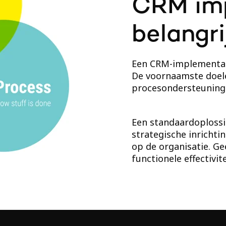
CRM im
belangri
Een CRM-implementati
De voornaamste doele
procesondersteuning 
Een standaardoplossin
strategische inrichti
op de organisatie. G
functionele effectivit