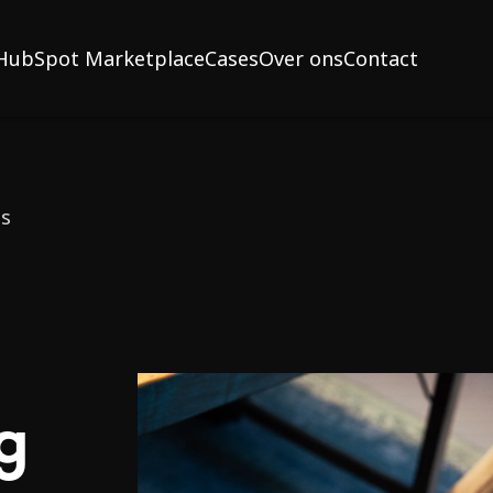
HubSpot Marketplace
Cases
Over ons
Contact
es
g