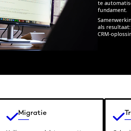
te automatis
fundament.
Samenwerking
als resultaa
CRM-oplossin
Migratie
T