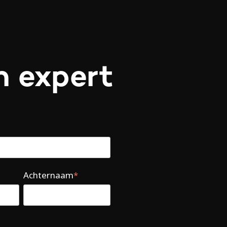
n expert
Achternaam
*