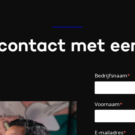
contact met ee
Bedrijfsnaam
*
Voornaam
*
E-mailadres
*